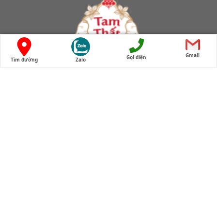
Gmail
Gọi điện
Tìm đường
Zalo
Cửa hàng tam thất bắc Lào Cai
Thông tin liên hệ
Cửa hàng tam thất bắc Lào Cai
Địa chỉ cửa hàng:
Cơ sở 1 (từ 155 Cầu Giấy chuyển về ): Nhà số 1, dãy C5,
ngõ 66 Nguyễn Hoàng, Mỹ Đình, Hà Nội
Cơ sở 2: 174 Trần Đại Nghĩa, Đồng Tâm, Quận Hai Bà