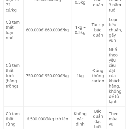
0.5kg
72
quản
3 năm
củ/kg
tuổi
Loại
Củ tam
Túi zip
tiêu
thất
1kg –
600.000đ-860.000đ/kg
bảo
chuẩn,
loại
0.5kg
quản
gãy
nhỏ
vụn
Nhổ
theo
yêu
Củ tam
cầu
thất
Đóng
đặt
tươi
750.000đ-950.000đ/kg
1kg
thùng
của
(hàng
carton
khách
trồng)
hàng,
không
để tủ
lạnh
Bảo
Củ tam
Không
Theo
quản
thất
6.500.000đ/kg trở lên
xác
mùa
đặc
rừng
định
vụ
biệt