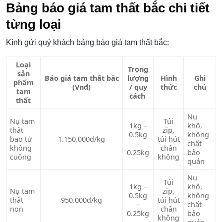
Bảng báo giá tam thất bắc chi tiết
từng loại
Kính gửi quý khách bảng báo giá tam thất bắc:
Loại
Trọng
sản
Báo giá tam thất bắc
lượng
Hình
Ghi
phẩm
(Vnđ)
/ quy
thức
chú
tam
cách
thất
Nụ
Nụ tam
Túi
1kg –
khô,
thất
zip,
0.5kg
không
bao tử
1.150.000đ/kg
túi hút
–
chất
không
chân
0.25kg
bảo
cuống
không
quản
Nụ
Túi
1kg –
khô,
Nụ tam
zip,
0.5kg
không
thất
950.000đ/kg
túi hút
–
chất
non
chân
0.25kg
bảo
không