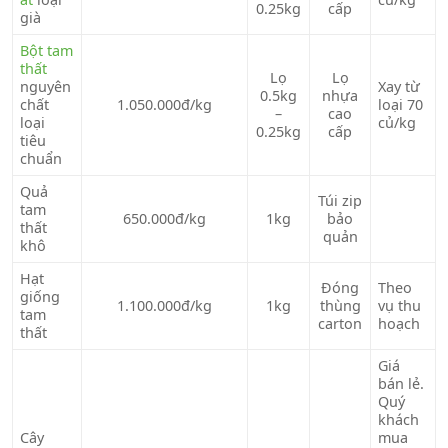
0.25kg
cấp
già
Bột tam
thất
Lọ
Lọ
nguyên
Xay từ
0.5kg
nhựa
chất
1.050.000đ/kg
loại 70
–
cao
loại
củ/kg
0.25kg
cấp
tiêu
chuẩn
Quả
Túi zip
tam
650.000đ/kg
1kg
bảo
thất
quản
khô
Hạt
Đóng
Theo
giống
1.100.000đ/kg
1kg
thùng
vụ thu
tam
carton
hoạch
thất
Giá
bán lẻ.
Quý
khách
Cây
mua