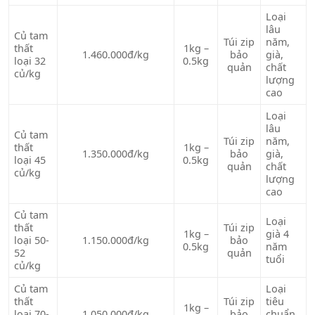
Loại
lâu
Củ tam
Túi zip
năm,
thất
1kg –
1.460.000đ/kg
bảo
già,
loại 32
0.5kg
quản
chất
củ/kg
lượng
cao
Loại
lâu
Củ tam
Túi zip
năm,
thất
1kg –
1.350.000đ/kg
bảo
già,
loại 45
0.5kg
quản
chất
củ/kg
lượng
cao
Củ tam
Loại
thất
Túi zip
1kg –
già 4
loại 50-
1.150.000đ/kg
bảo
0.5kg
năm
52
quản
tuổi
củ/kg
Củ tam
Loại
thất
Túi zip
tiêu
1kg –
loại 70-
1.050.000đ/kg
bảo
chuẩn