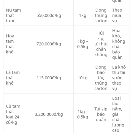
quản
Nụ tam
Đóng
Theo
thất
550.000đ/kg
1kg
thùng
mùa
tươi
carton
vụ
Hoa
Túi
Hoa
khô,
zip,
tam
1kg –
không
720.000đ/kg
túi hút
thất
0.5kg
chất
chân
khô
bảo
không
quản
Đóng
Lá khô
Lá tam
bao
thu tại
thất
115.000đ/kg
10kg
tải,
vườn
khô
thùng
theo
carton
vụ
Loại
lâu
Củ tam
Túi zip
năm,
thất
1kg –
3.200.000đ/kg
bảo
già,
loại 24
0.5kg
quản
chất
củ/kg
lượng
cao