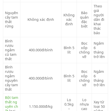
Theo
giá
Nguyên
Bảo
Không
người
cây tam
quản
Không xác định
xác
dân đi
thất
đặc
định
khai
rừng
biệt
thác
báo
Bình
Bọc
Ngâm
rượu
Bình 5
xốp
6
ngâm
400.000đ/bình
lít
chống
tháng
củ tam
vỡ
trở lên
thất
Bình
rượu
Bọc
Ngâm
ngâm
Bình 5
xốp
6
400.000đ/bình
nguyên
lít
chống
tháng
cây tam
vỡ
trở lên
thất
Bột tam
Lọ
Lọ
thất ng
Xay từ
0.5kg
nhựa
uyên ch
1.150.000đ/kg
loại 50
–
cao
ất
loại
củ/kg