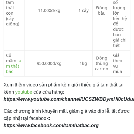
tam
số
thất
Đóng
lượng
11.000đ/kg
1 cây
con
bầu
lớn
(cây
liên hệ
giống)
để
được
báo
giá chi
tiết
Củ
Giá
Đóng
mầm
ta
theo
950.000đ/kg
1kg
thùng
m thất
vụ
carton
bắc
mùa
Xem thêm video sản phẩm kèm giới thiệu giá tam thất tại
kênh
youtube
của cửa hàng:
https://www.youtube.com/channel/UCSZWBDymHI0cUd
Các chương trình khuyến mãi, giảm giá vào dịp lễ, tết được
cập nhật tại facebook:
https://www.facebook.com/tamthatbac.org