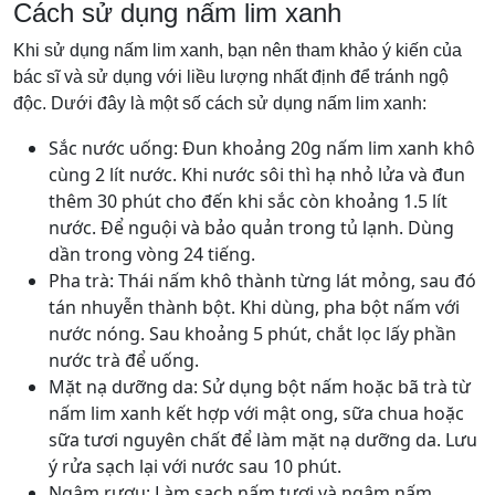
Cách sử dụng nấm lim xanh
Khi sử dụng nấm lim xanh, bạn nên tham khảo ý kiến của
bác sĩ và sử dụng với liều lượng nhất định để tránh ngộ
độc. Dưới đây là một số cách sử dụng nấm lim xanh:
Sắc nước uống: Đun khoảng 20g nấm lim xanh khô
cùng 2 lít nước. Khi nước sôi thì hạ nhỏ lửa và đun
thêm 30 phút cho đến khi sắc còn khoảng 1.5 lít
nước. Để nguội và bảo quản trong tủ lạnh. Dùng
dần trong vòng 24 tiếng.
Pha trà: Thái nấm khô thành từng lát mỏng, sau đó
tán nhuyễn thành bột. Khi dùng, pha bột nấm với
nước nóng. Sau khoảng 5 phút, chắt lọc lấy phần
nước trà để uống.
Mặt nạ dưỡng da: Sử dụng bột nấm hoặc bã trà từ
nấm lim xanh kết hợp với mật ong, sữa chua hoặc
sữa tươi nguyên chất để làm mặt nạ dưỡng da. Lưu
ý rửa sạch lại với nước sau 10 phút.
Ngâm rượu: Làm sạch nấm tươi và ngâm nấm