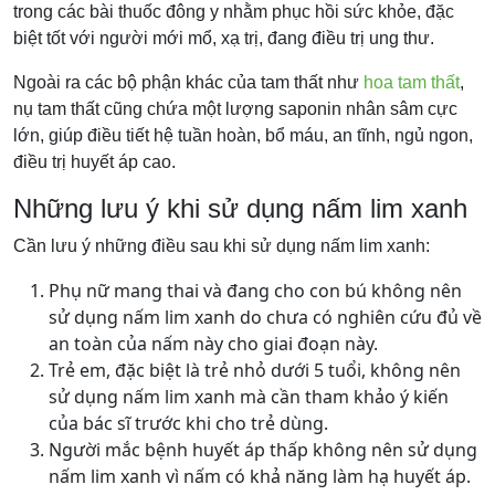
trong các bài thuốc đông y nhằm phục hồi sức khỏe, đặc
biệt tốt với người mới mổ, xạ trị, đang điều trị ung thư.
Ngoài ra các bộ phận khác của tam thất như
hoa tam thất
,
nụ tam thất cũng chứa một lượng saponin nhân sâm cực
lớn, giúp điều tiết hệ tuần hoàn, bổ máu, an tĩnh, ngủ ngon,
điều trị huyết áp cao.
Những lưu ý khi sử dụng nấm lim xanh
Cần lưu ý những điều sau khi sử dụng nấm lim xanh:
Phụ nữ mang thai và đang cho con bú không nên
sử dụng nấm lim xanh do chưa có nghiên cứu đủ về
an toàn của nấm này cho giai đoạn này.
Trẻ em, đặc biệt là trẻ nhỏ dưới 5 tuổi, không nên
sử dụng nấm lim xanh mà cần tham khảo ý kiến
của bác sĩ trước khi cho trẻ dùng.
Người mắc bệnh huyết áp thấp không nên sử dụng
nấm lim xanh vì nấm có khả năng làm hạ huyết áp.