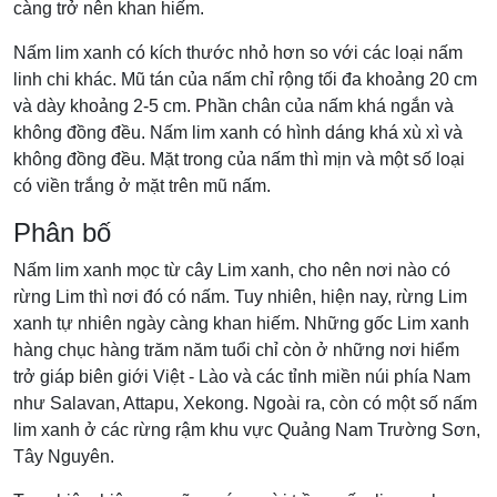
càng trở nên khan hiếm.
Nấm lim xanh có kích thước nhỏ hơn so với các loại nấm
linh chi khác. Mũ tán của nấm chỉ rộng tối đa khoảng 20 cm
và dày khoảng 2-5 cm. Phần chân của nấm khá ngắn và
không đồng đều. Nấm lim xanh có hình dáng khá xù xì và
không đồng đều. Mặt trong của nấm thì mịn và một số loại
có viền trắng ở mặt trên mũ nấm.
Phân bố
Nấm lim xanh mọc từ cây Lim xanh, cho nên nơi nào có
rừng Lim thì nơi đó có nấm. Tuy nhiên, hiện nay, rừng Lim
xanh tự nhiên ngày càng khan hiếm. Những gốc Lim xanh
hàng chục hàng trăm năm tuổi chỉ còn ở những nơi hiểm
trở giáp biên giới Việt - Lào và các tỉnh miền núi phía Nam
như Salavan, Attapu, Xekong. Ngoài ra, còn có một số nấm
lim xanh ở các rừng rậm khu vực Quảng Nam Trường Sơn,
Tây Nguyên.