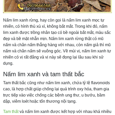
Nấm lim xanh rừng, hay còn gọi là nấm lim xanh mọc tự
nhiên, có hình thù xù xì, không bắt mắt. Trong khi đó, nấm
lim xanh được trồng nhân tạo có bề ngoài bắt mắt, màu sắc
đẹp và bề mặt nhẵn mịn. Nấm lim xanh rừng thật có mũ
nấm và chân nấm thẳng hàng với nhau, còn nấm giả thì mũ
nấm và chân nấm sẽ vuông góc. Về mùi vị, nấm lim xanh tự
nhiên có vị rất đắng và vị này sẽ đọng lại lâu sau khi sử
dụng.
Nấm lim xanh và tam thất bắc
Tam thất bắc cũng như nấm lim xanh, chứa tỷ lệ flavonoids
cao, là hợp chất giúp chống lại quá trình oxy hóa, tham gia
trực tiếp vào việc chống các bệnh ung thư, u bướu, bầm
dập, viêm loét hoặc tổn thương nội tạng.
Tam thất
và nấm lim xanh được kết hợp với nhau khá nhiều