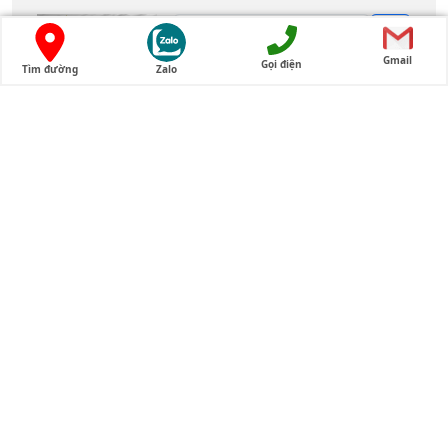
↻
Gmail
Gọi điện
Tìm đường
Zalo
PHẢN HỒI
Cửa hàng tam thất bắc Lào Cai