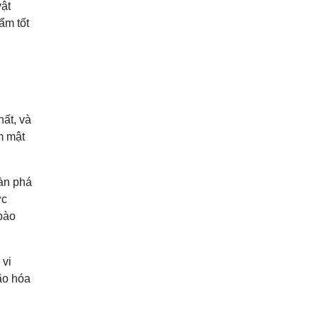
vật
ẩm tốt
hất, và
m mật
tàn phá
ức
bào
 vi
ão hóa