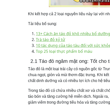
Khi kết hợp cả 2 loại nguyên liệu này lại với n
Tài liệu bổ sung:
13+ Cách ăn táo đỏ khô nhiều bổ dưỡn
Trà táo đỏ kỷ tử
10 tác dụng của táo tàu đối với sức khỏ
Top 25 loại thực phẩm bổ máu
2.1 Táo đỏ ngâm mật ong: Tốt cho t
Táo đỏ là một loại trái cây có nguồn gốc từ Tr
chua ngọt, giòn và mùi thơm đặc trưng. Khi kế
chất dinh dưỡng và có nhiều lợi ích cho hệ tiêu
Trong táo đỏ có chứa nhiều chất xơ và chất ch
táo bón và tăng cường hệ miễn dịch. Ngoài ra,
giảm viêm trong đường tiêu hóa và tăng cường