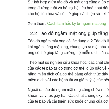
Sự kết hợp giữa táo đỏ và mật ong cũng giúp cải
trong đường ruột và hỗ trợ hệ tiêu hoá hoạt độ
cho hệ tiêu hoá và có thể giúp cải thiện sức kh
Xem thêm:
Cách làm hắc kỷ tử ngâm mật ong
2.2 Táo đỏ ngâm mật ong giúp tăng 
Táo đỏ ngâm mật ong có tác dụng gì? Táo đỏ là 
khi ngâm cùng mật ong, chúng tạo ra một phư
ong có thể giúp tăng cường hệ miễn dịch của c
Theo một số nghiên cứu khoa học, các chất chố
của các tế bào tự do trong cơ thể, giúp bảo v
năng miễn dịch của cơ thể bằng cách thúc đẩy 
miễn dịch với các bệnh tật và giảm tỷ lệ các bệ
Ngoài ra, táo đỏ ngâm mật ong cũng chứa nhiều
khuẩn và virus gây hại. Các chất chống oxy hóa
của tế bào và cải thiện sức khỏe chung của cơ 