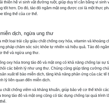
 thiện hệ vi sinh vật đường ruột, giúp duy trì cân bằng vi sinh 
ng tốt hơn. Do đó, táo đỏ ngâm mật ong được coi là một thực ph
ỏe tổng thể của cơ thể.
miễn dịch, ngừa ung thư
một loại trái cây giàu chất chống oxy hóa, vitamin và khoáng c
ơng pháp chăm sóc sức khỏe tự nhiên và hiệu quả. Táo đỏ ngâ
ơ thể và ngừa ung thư.
ng oxy hóa trong táo đỏ và mật ong có khả năng chống lại sự 
ệ khỏi các bệnh lý như ung thư. Chúng cũng giúp tăng cường ch
sản xuất tế bào miễn dịch, tăng khả năng phản ứng của các tế 
nh lý liên quan đến miễn dịch.
 chất chống viêm và kháng khuẩn, giúp bảo vệ cơ thể khỏi các
 trong táo đỏ và mật ong cũng có tác dụng chống lại quá trình l
thể.