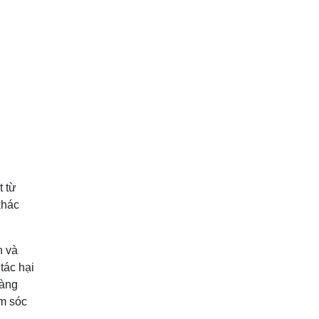
t từ
khác
n và
tác hại
hàng
ăm sóc