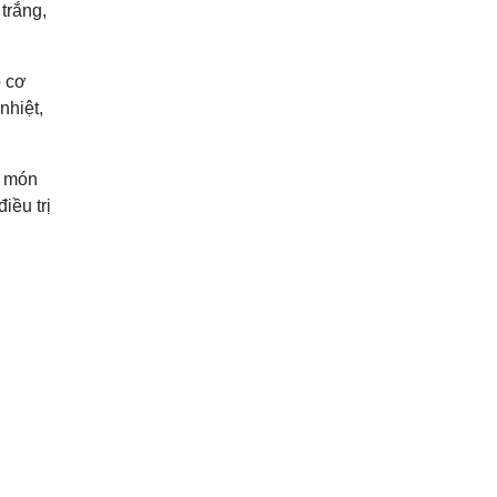
trắng,
o cơ
nhiệt,
c món
iều trị