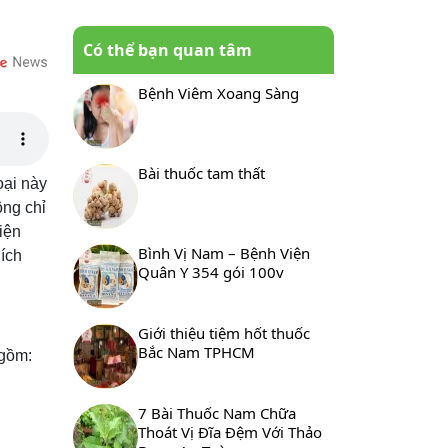
Có thể bạn quan tâm
Bệnh Viêm Xoang Sàng
Bài thuốc tam thất
oại này
ông chỉ
iện
Bình Vị Nam – Bệnh Viện
 ích
Quân Y 354 gói 100v
Giới thiệu tiệm hốt thuốc
Bắc Nam TPHCM
 gồm:
7 Bài Thuốc Nam Chữa
Thoát Vị Đĩa Đệm Với Thảo