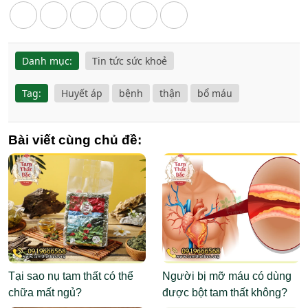
Danh mục:
Tin tức sức khoẻ
Tag:
Huyết áp
bệnh
thận
bổ máu
Bài viết cùng chủ đề:
Tại sao nụ tam thất có thể
Người bị mỡ máu có dùng
chữa mất ngủ?
được bột tam thất không?