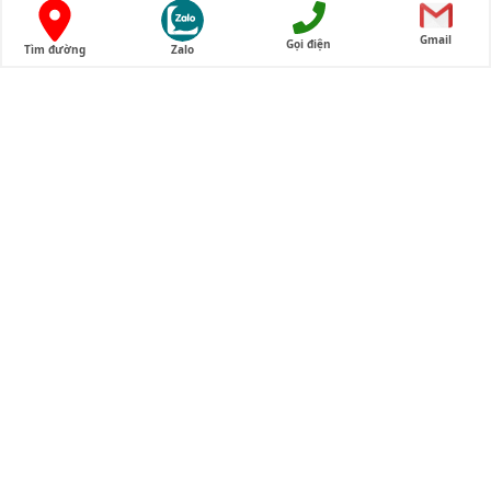
Gmail
Gọi điện
Tìm đường
Zalo
Cửa hàng tam thất bắc Lào Cai
Thông tin liên hệ
Cửa hàng tam thất bắc Lào Cai
Địa chỉ cửa hàng:
Cơ sở 1 (từ 155 Cầu Giấy chuyển về ): Nhà số 1, dãy C5,
ngõ 66 Nguyễn Hoàng, Mỹ Đình, Hà Nội
Cơ sở 2: 174 Trần Đại Nghĩa, Đồng Tâm, Quận Hai Bà
Trưng, TP Hà Nội
Điện thoại:
0589017799