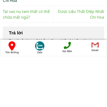
Chi Hoa
Tại sao nụ tam thất có thể
Dược Liệu Thất Diệp Nhất
chữa mất ngủ?
Chi Hoa
Trả lời
Email của bạn sẽ không được hiển thị công khai.
Các trường bắt buộc được đánh dấu
*
Gmail
Gọi điện
Tìm đường
Zalo
Bình luận
*
Tên
*