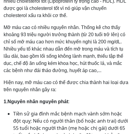
nhiều cholesterol tốt (Lipoprotein tỷ trọng cao - HDL). HDL
được gọi là cholesterol tốt vì nó giúp vận chuyển
cholesterol xấu ra khỏi cơ thể.
Mỡ máu cao có nhiều nguyên nhân. Thống kê cho thấy
khoảng 93 triệu người trưởng thành (từ 20 tuổi trở lên) có
chỉ số mỡ máu cao hơn mức khuyến nghị là 200 mg/dL.
Nhiều yếu tố khác nhau dẫn đến mỡ trong máu và tích tụ
lâu dài, bao gồm lối sống không lành mạnh, thiếu tập thể
dục, chế độ ăn uống kém khoa học, hút thuốc lá, và mắc
các bệnh như đái tháo đường, huyết áp cao,...
Hiện nay, mỡ máu cao có thể được chia thành hai loại dựa
trên nguyên nhân gây ra:
1.Nguyên nhân nguyên phát
:
Tiền sử gia đình mắc bệnh mạch vành sớm hoặc
đột quỵ: Nếu có người thân (bố hoặc anh trai) dưới
55 tuổi hoặc người thân (mẹ hoặc chị gái) dưới 65