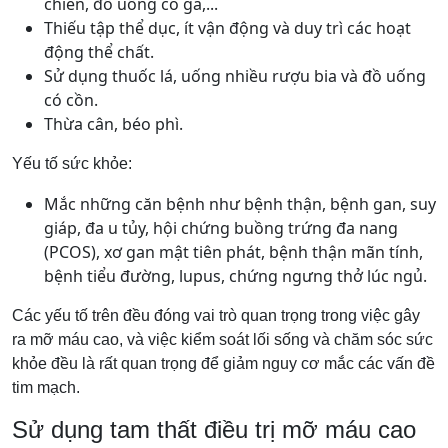
chiên, đồ uống có ga,...
Thiếu tập thể dục, ít vận động và duy trì các hoạt
động thể chất.
Sử dụng thuốc lá, uống nhiều rượu bia và đồ uống
có cồn.
Thừa cân, béo phì.
Yếu tố sức khỏe:
Mắc những căn bệnh như bệnh thận, bệnh gan, suy
giáp, đa u tủy, hội chứng buồng trứng đa nang
(PCOS), xơ gan mật tiên phát, bệnh thận mãn tính,
bệnh tiểu đường, lupus, chứng ngưng thở lúc ngủ.
Các yếu tố trên đều đóng vai trò quan trọng trong việc gây
ra mỡ máu cao, và việc kiểm soát lối sống và chăm sóc sức
khỏe đều là rất quan trọng để giảm nguy cơ mắc các vấn đề
tim mạch.
Sử dụng tam thất điều trị mỡ máu cao