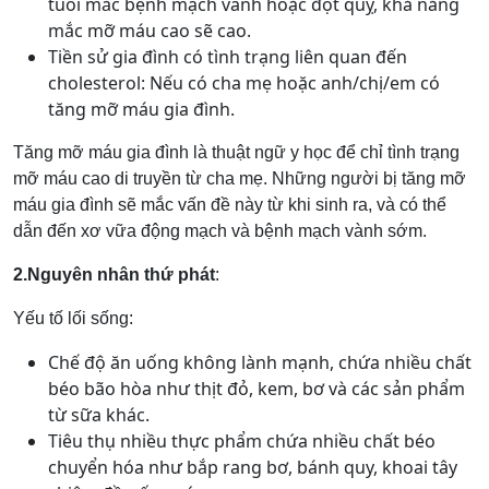
tuổi mắc bệnh mạch vành hoặc đột quỵ, khả năng
mắc mỡ máu cao sẽ cao.
Tiền sử gia đình có tình trạng liên quan đến
cholesterol: Nếu có cha mẹ hoặc anh/chị/em có
tăng mỡ máu gia đình.
Tăng mỡ máu gia đình là thuật ngữ y học để chỉ tình trạng
mỡ máu cao di truyền từ cha mẹ. Những người bị tăng mỡ
máu gia đình sẽ mắc vấn đề này từ khi sinh ra, và có thể
dẫn đến xơ vữa động mạch và bệnh mạch vành sớm.
2.Nguyên nhân thứ phát
:
Yếu tố lối sống:
Chế độ ăn uống không lành mạnh, chứa nhiều chất
béo bão hòa như thịt đỏ, kem, bơ và các sản phẩm
từ sữa khác.
Tiêu thụ nhiều thực phẩm chứa nhiều chất béo
chuyển hóa như bắp rang bơ, bánh quy, khoai tây