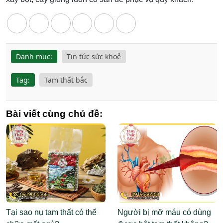
Danh mục:
Tin tức sức khoẻ
Tag:
Tam thất bắc
Bài viết cùng chủ đề:
Tại sao nụ tam thất có thể
Người bị mỡ máu có dùng