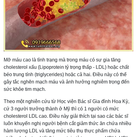
Mỡ máu cao là tình trạng mà trong máu có sự gia tăng
cholesterol xấu (Lipoprotein tỷ trọng thấp - LDL) hoặc chất
béo trung tính (triglycerides) hoặc cả hai. Điều này có thể
gây tắc nghẽn mạch máu và ảnh hưởng nghiêm trọng đến
sức khỏe tim mạch.
Theo một nghiên cứu từ Học viện Bác sĩ Gia đình Hoa Kỳ,
cứ 3 người trưởng thành ở Mỹ thì có 1 người có mức
cholesterol LDL cao. Điều này giải thích tại sao các bác sĩ
luôn khuyến nghị người bệnh cắt giảm thức ăn chứa nhiều
hàm lượng LDL và tăng mức tiêu thụ thực phẩm chứa