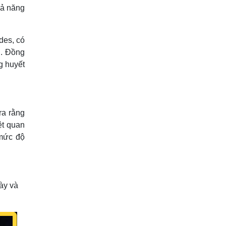
hả năng
des, có
u. Đồng
g huyết
ra rằng
ệt quan
 mức độ
ày và