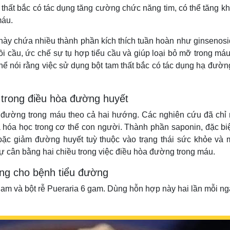
 thất bắc có tác dụng tăng cường chức năng tim, có thể tăng k
máu.
 này chứa nhiều thành phần kích thích tuần hoàn như ginsenosi
ồi cầu, ức chế sự tụ hợp tiểu cầu và giúp loại bỏ mỡ trong má
hể nói rằng việc sử dụng bột tam thất bắc có tác dụng hạ đườn
 trong điều hòa đường huyết
 đường trong máu theo cả hai hướng. Các nghiên cứu đã chỉ 
 hóa học trong cơ thể con người. Thành phần saponin, đặc bi
hoặc giảm đường huyết tuỳ thuộc vào trạng thái sức khỏe và
sự cân bằng hai chiều trong việc điều hòa đường trong máu.
ng cho bệnh tiểu đường
gam và bột rễ Pueraria 6 gam. Dùng hỗn hợp này hai lần mỗi ng