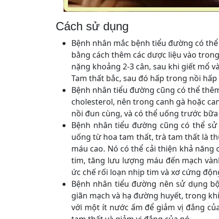
Cách sử dụng
Bệnh nhân mắc bệnh tiểu đường có thể s
bằng cách thêm các dược liệu vào tron
nặng khoảng 2-3 cân, sau khi giết mổ 
Tam thất bắc, sau đó hấp trong nồi hấp
Bệnh nhân tiểu đường cũng có thể thêm
cholesterol, nên trong canh gà hoặc c
nồi đun cùng, và có thể uống trước bữa
Bệnh nhân tiểu đường cũng có thể sử
uống từ hoa tam thất, trà tam thất là t
máu cao. Nó có thể cải thiện khả năng
tim, tăng lưu lượng máu đến mạch vành
ức chế rối loạn nhịp tim và xơ cứng độ
Bệnh nhân tiểu đường nên sử dụng bột
giãn mạch và hạ đường huyết, trong khi
với một ít nước ấm để giảm vị đắng củ