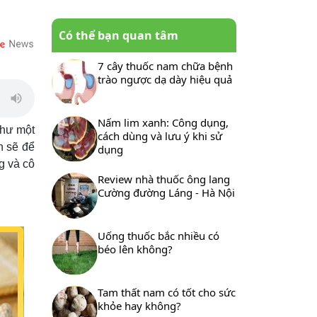
Có thể bạn quan tâm
7 cây thuốc nam chữa bệnh
trào ngược dạ dày hiệu quả
Nấm lim xanh: Công dụng,
như một
cách dùng và lưu ý khi sử
h sẽ để
dụng
g và cô
Review nhà thuốc ông lang
Cường đường Láng - Hà Nội
Uống thuốc bắc nhiều có
béo lên không?
Tam thất nam có tốt cho sức
khỏe hay không?