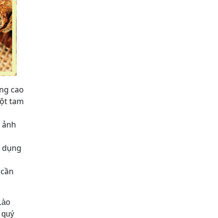
ờng cao
Bột tam
à ảnh
c dụng
 cần
Lào
, quý