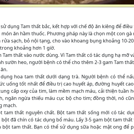
ử dụng Tam thất bắc, kết hợp với chế độ ăn kiêng để điều 
g món ăn hầm thuốc. Phương pháp này là chọn một con gà
và rửa sạch, bỏ nội tạng, cho vào khoang bụng khoảng 10-2
 trong khoảng hơn 1 giờ.
 Tam thất vào nước dùng. Vì Tam thất có tác dụng hạ mỡ v
anh sườn heo, người bệnh có thể cho thêm 2-3 gam Tam thất
 ăn.
 dụng hoa tam thất dưới dạng trà. Người bệnh có thể nấ
hức uống tốt nhất để điều trị cao huyết áp, đường huyết ca
 cung cấp oxy của tim, làm mềm mạch máu, cải thiện tuần 
, ngăn ngừa thiếu máu cục bộ cho tim; đồng thời, nó cũ
ng mạch.
 tam thất nguyên chất. Bột tam thất sống mới có tác dụ
 bột đã chín có tác dụng bổ máu. Lấy 3-5 gam bột tam thất
a bột tam thất. Bạn có thể sử dụng sữa hoặc mật ong để 