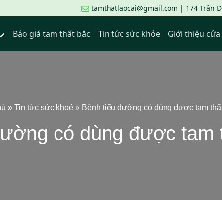
tamthatlaocai@gmail.com | 174 Trần Đạ
Báo giá tam thất bắc
Tin tức sức khỏe
Giới thiệu cử
hủ
»
Tin tức sức khoẻ
»
Bệnh tiểu đường có dùng được tam thấ
đường có dùng được tam 