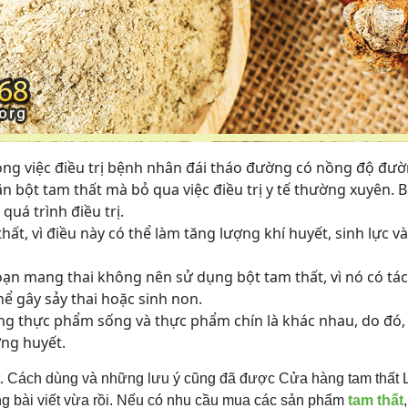
rong việc điều trị bệnh nhân đái tháo đường có nồng độ đư
n bột tam thất mà bỏ qua việc điều trị y tế thường xuyên. 
quá trình điều trị.
t, vì điều này có thể làm tăng lượng khí huyết, sinh lực v
ạn mang thai không nên sử dụng bột tam thất, vì nó có tá
 gây sảy thai hoặc sinh non.
rong thực phẩm sống và thực phẩm chín là khác nhau, do đó,
ờng huyết.
t. Cách dùng và những lưu ý cũng đã được Cửa hàng tam thất 
ng bài viết vừa rồi. Nếu có nhu cầu mua các sản phẩm
tam thất