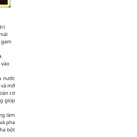
trị
 mái
0 gam
à
 vào
u nước
o và mỡ
hoàn cơ
ng giúp
ng làm
 và pha
pha bột