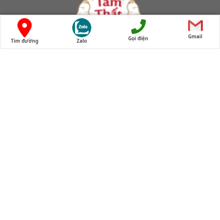
Gmail
Gọi điện
Tìm đường
Zalo
Cửa hàng tam thất bắc Lào Cai
Thông tin liên hệ
Cửa hàng tam thất bắc Lào Cai
Địa chỉ cửa hàng:
Cơ sở 1 (từ 155 Cầu Giấy chuyển về ): Nhà số 1, dãy C5,
ngõ 66 Nguyễn Hoàng, Mỹ Đình, Hà Nội
Cơ sở 2: 174 Trần Đại Nghĩa, Đồng Tâm, Quận Hai Bà
Trưng, TP Hà Nội