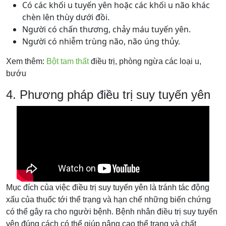
Có các khối u tuyến yên hoặc các khối u não khác
chèn lên thùy dưới đồi.
Người có chấn thương, chảy máu tuyến yên.
Người có nhiễm trùng não, não úng thủy.
Xem thêm:
Bột tam thất
điều trị, phòng ngừa các loại u,
bướu
4. Phương pháp điều trị suy tuyến yên
Mục đích của việc điều trị suy tuyến yên là tránh tác động
xấu của thuốc tới thể trạng và hạn chế những biến chứng
có thể gây ra cho người bệnh. Bệnh nhân điều trị suy tuyến
yên đúng cách có thể giúp nâng cao thể trạng và chất