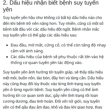
2. Dấu hiệu nhận biết bệnh suy tuyến
yên
Suy tuyến yên hầu như không có bất kỳ dấu hiệu nào cho
đến khi bệnh trở nên nặng hơn. Tuy nhiên, cũng có một số
bệnh bắt đầu với các dấu hiệu đột ngột. Bệnh nhân mắc
suy tuyến yên có thể gặp các dấu hiệu sau:
Đau đầu, mờ mắt, cứng cổ, có thể còn tăng độ nhạy
cảm với ánh sáng.
Các dấu hiệu của bệnh sẽ phụ thuộc rất lớn vào hệ
thống cơ quan tuyến yên tác động vào.
Suy tuyến yên ảnh hưởng tới tuyến giáp, sẽ thấy dấu hiệu
mệt mỏi, buồn nôn, táo bón, đầy hơi và tăng cân. Dấu hiệu
này cũng thay đổi tùy thuộc vào từng tình trạng suy tuyến
yên ở từng người bệnh. Suy tuyến yên cũng có thể ảnh
hưởng tới cơ quan sinh dục, gây nên tình trạng rối loạn
cương dương, đau tinh hoàn. Đối với nữ giới, suy tuyến
yên có thể gây đau âm đạo, khô và đau khi giao hợp, thay