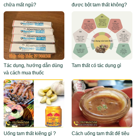
chữa mất ngủ?
được bột tam thất không?
Tác dụng, hướng dẫn dùng
Tam thất có tác dụng gì
và cách mua thuốc
Abemaciclib
Uống tam thất kiêng gì ?
Cách uống tam thất để tiêu