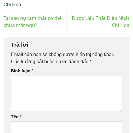
Chi Hoa
Tại sao nụ tam thất có thể
Dược Liệu Thất Diệp Nhất
chữa mất ngủ?
Chi Hoa
Trả lời
Email của bạn sẽ không được hiển thị công khai.
Các trường bắt buộc được đánh dấu
*
Bình luận
*
Tên
*