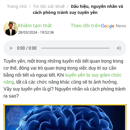
Trang chủ
/
Tin tức sức khoẻ
/
Dấu hiệu, nguyên nhân và
cách phòng tránh suy tuyến yên
Khiêm tam thất
Theo dõi trên
28/03/2024 - 19:52:36
Tuyến yên, một trong những tuyến nội tiết quan trọng trong
cơ thể, đóng vai trò quan trọng trong việc duy trì sự cân
bằng nội tiết và ngoại tiết. Khi
tuyến yên bị suy giảm chức
năng
, tất cả các chức năng khác cũng sẽ bị ảnh hưởng.
Vậy suy tuyến yên là gì? Nguyên nhân và cách phòng tránh
ra sao?