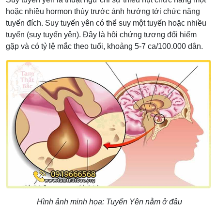
hoặc nhiều hormon thùy trước ảnh hưởng tới chức năng
tuyến đích. Suy tuyến yên có thể suy một tuyến hoặc nhiều
tuyến (suy tuyến yên). Đây là hội chứng tương đối hiếm
gặp và có tỷ lệ mắc theo tuổi, khoảng 5-7 ca/100.000 dân.
Hình ảnh minh họa: Tuyến Yên nằm ở đâu