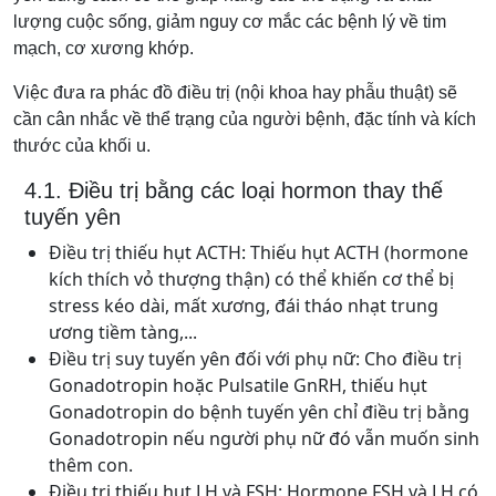
lượng cuộc sống, giảm nguy cơ mắc các bệnh lý về tim
mạch, cơ xương khớp.
Việc đưa ra phác đồ điều trị (nội khoa hay phẫu thuật) sẽ
cần cân nhắc về thể trạng của người bệnh, đặc tính và kích
thước của khối u.
4.1. Điều trị bằng các loại hormon thay thế
tuyến yên
Điều trị thiếu hụt ACTH: Thiếu hụt ACTH (hormone
kích thích vỏ thượng thận) có thể khiến cơ thể bị
stress kéo dài, mất xương, đái tháo nhạt trung
ương tiềm tàng,...
Điều trị suy tuyến yên đối với phụ nữ: Cho điều trị
Gonadotropin hoặc Pulsatile GnRH, thiếu hụt
Gonadotropin do bệnh tuyến yên chỉ điều trị bằng
Gonadotropin nếu người phụ nữ đó vẫn muốn sinh
thêm con.
Điều trị thiếu hụt LH và FSH: Hormone FSH và LH có