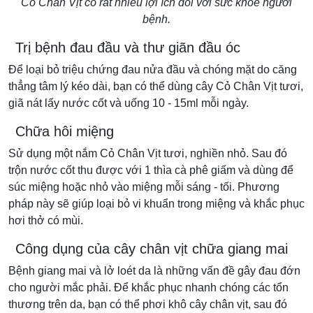
Cỏ Chân Vịt có rất nhiều lợi ích đối với sức khỏe người
bệnh.
Trị bệnh đau đầu và thư giãn đầu óc
Để loại bỏ triệu chứng đau nửa đầu và chóng mặt do căng
thẳng tâm lý kéo dài, bạn có thể dùng cây Cỏ Chân Vịt tươi,
giã nát lấy nước cốt và uống 10 - 15ml mỗi ngày.
Chữa hôi miệng
Sử dụng một nắm Cỏ Chân Vịt tươi, nghiền nhỏ. Sau đó
trộn nước cốt thu được với 1 thìa cà phê giấm và dùng để
súc miệng hoặc nhỏ vào miệng mỗi sáng - tối. Phương
pháp này sẽ giúp loại bỏ vi khuẩn trong miệng và khắc phục
hơi thở có mùi.
Công dụng của cây chân vịt chữa giang mai
Bệnh giang mai và lở loét da là những vấn đề gây đau đớn
cho người mắc phải. Để khắc phục nhanh chóng các tổn
thương trên da, bạn có thể phơi khô cây chân vịt, sau đó