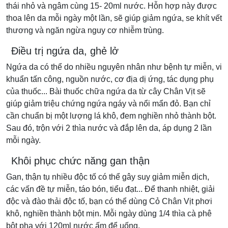
thái nhỏ và ngâm cùng 15- 20ml nước. Hỗn hợp này được
thoa lên da mỗi ngày một lần, sẽ giúp giảm ngứa, se khít vết
thương và ngăn ngừa nguy cơ nhiễm trùng.
Điều trị ngứa da, ghẻ lở
Ngứa da có thể do nhiều nguyên nhân như bệnh tự miễn, vi
khuẩn tấn công, nguồn nước, cơ địa dị ứng, tác dụng phụ
của thuốc... Bài thuốc chữa ngứa da từ cây Chân Vịt sẽ
giúp giảm triệu chứng ngứa ngáy và nổi mẩn đỏ. Bạn chỉ
cần chuẩn bị một lượng lá khô, đem nghiền nhỏ thành bột.
Sau đó, trộn với 2 thìa nước và đắp lên da, áp dụng 2 lần
mỗi ngày.
Khôi phục chức năng gan thận
Gan, thận tụ nhiều độc tố có thể gây suy giảm miễn dịch,
các vấn đề tự miễn, táo bón, tiểu đạt... Để thanh nhiệt, giải
độc và đào thải độc tố, bạn có thể dùng Cỏ Chân Vịt phơi
khô, nghiền thành bột mịn. Mỗi ngày dùng 1/4 thìa cà phê
bột pha với 120ml nước ấm để uống.