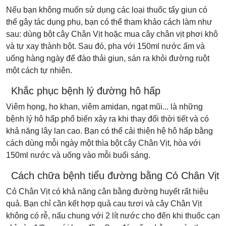
Nếu bạn không muốn sử dụng các loại thuốc tẩy giun có
thể gây tác dụng phụ, bạn có thể tham khảo cách làm như
sau: dùng bột cây Chân Vịt hoặc mua cây chân vịt phơi khô
và tự xay thành bột. Sau đó, pha với 150ml nước ấm và
uống hàng ngày để đào thải giun, sán ra khỏi đường ruột
một cách tự nhiên.
Khắc phục bệnh lý đường hô hấp
Viêm họng, ho khan, viêm amidan, ngạt mũi... là những
bệnh lý hô hấp phổ biến xảy ra khi thay đổi thời tiết và có
khả năng lây lan cao. Bạn có thể cải thiện hệ hô hấp bằng
cách dùng mỗi ngày một thìa bột cây Chân Vịt, hòa với
150ml nước và uống vào mỗi buổi sáng.
Cách chữa bệnh tiểu đường bằng Cỏ Chân Vịt
Cỏ Chân Vịt có khả năng cân bằng đường huyết rất hiệu
quả. Bạn chỉ cần kết hợp quả cau tươi và cây Chân Vịt
không có rễ, nấu chung với 2 lít nước cho đến khi thuốc cạn