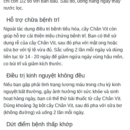
chỉ còn 1/2 so với ban đầu. Sau đó, uống hằng ngày thay
nước lọc.
Hỗ trợ chữa bệnh trĩ
Ngoài tác dụng điều trị bệnh tiêu hóa, cây Chân Vịt còn
giúp hỗ trợ cải thiện triệu chứng bệnh trĩ. Bạn có thể sử
dụng rễ của cây Chân Vịt, sau đó pha với mật ong hoặc
sữa bơ với tỷ lệ vừa đủ. Sắc uống 2 lần mỗi ngày và dùng
liên tục từ 14 - 20 ngày để giảm ngứa ngáy vùng hậu môn,
co búi trĩ và giảm kích thước.
Điều trị kinh nguyệt không đều
Nếu bạn gặp phải tình trạng lượng máu trong chu kỳ kinh
nguyệt bất thường, gây ảnh hưởng tới sức khỏe và sinh
hoạt hàng ngày, bạn có thể thử bài thuốc từ cây Chân Vịt.
Dùng khoảng 3g bột cây Chân Vịt, sau đó pha với sữa bơ
(không đường) và uống 2 lần mỗi ngày.
Dứt điểm bệnh thấp khớp