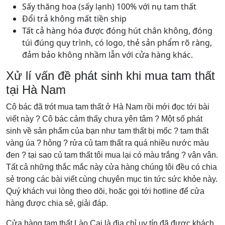
Sấy thăng hoa (sấy lạnh) 100% với nụ tam thất
Đổi trả không mất tiền ship
Tất cả hàng hóa được đóng hút chân không, đóng
túi đúng quy trình, có logo, thẻ sản phẩm rõ ràng,
đảm bảo không nhầm lẫn với cửa hàng khác.
Xử lí vấn đề phát sinh khi mua tam thất
tại Hà Nam
Cô bác đã trót mua tam thất ở Hà Nam rồi mới đọc tới bài
viết này ? Cô bác cảm thấy chưa yên tâm ? Một số phát
sinh về sản phẩm của bạn như tam thất bị mốc ? tam thất
vàng úa ? hỏng ? rửa củ tam thất ra quá nhiều nước màu
đen ? tại sao củ tam thất tôi mua lại có màu trắng ? vân vân.
Tất cả những thắc mắc này cửa hàng chúng tôi đều có chia
sẻ trong các bài viết cùng chuyên mục tin tức sức khỏe này.
Quý khách vui lòng theo dõi, hoặc gọi tới hotline để cửa
hàng được chia sẻ, giải đáp.
Cửa hàng tam thất Lào Cai là địa chỉ uy tín đã được khách