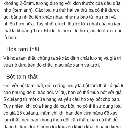
khoảng 2-5mm, tương đương với kích thước của đầu đũa
nhỏ (xem ảnh). Các loại nụ thứ hai và thứ ba có thể được
gọi bằng nhiều tên khác nhau như nụ bao tử, nụ non và
nhiều hơn nữa. Tuy nhiên, kích thước lớn nhất của nụ tam
thất là khoảng 1cm. Khi kích thước to hơn, nụ đó được coi
là hoa.
Hoa tam thất
Về hoa tam thất, chúng ta sẽ xác định chất lượng và giá trị
của nó dựa trên độ chắc, màu sắc xanh và tươi.
Bột tam thất
Đối với bột tam thất, điều đáng lưu ý là bột tam thất có giá trị
cao nhưng dễ bị tráo đổi. Ví dụ, bạn có thể mua bột với giá
5 củ/lạng từ một cửa hàng và yêu cầu họ xay bột cho bạn.
Tuy nhiên, khi cửa hàng đó xay bột, họ có thể sử dụng loại
có giá 15 củ/lạng, thậm chí khi bạn đến cửa hàng để xay
tam thất, nếu bạn không theo dõi cẩn thận, bạn có thể dễ
dàng bị tráo đổi. Chúng tôi khuyến khích khách hàng kiểm