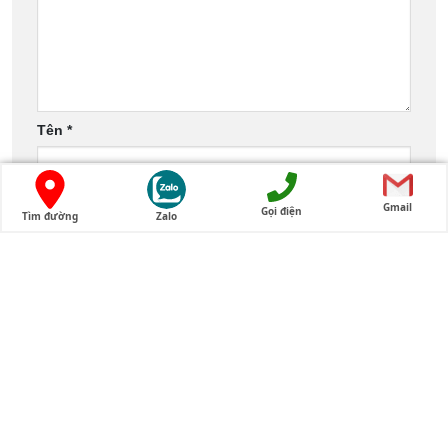
Tên
*
Email
*
Gmail
Gọi điện
Tìm đường
Zalo
Trang web
Lưu tên của tôi, email, và trang web trong trình
duyệt này cho lần bình luận kế tiếp của tôi.
↻