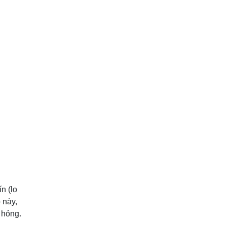
n (lọ
 này,
, hỏng.