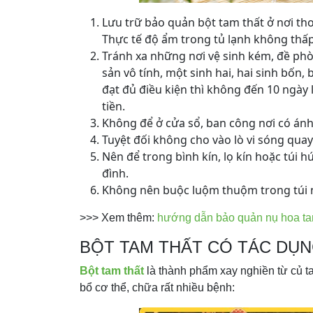
Lưu trữ bảo quản bột tam thất ở nơi th
Thực tế độ ẩm trong tủ lạnh không thấ
Tránh xa những nơi vệ sinh kém, đề p
sản vô tính, một sinh hai, hai sinh bốn
đạt đủ điều kiện thì không đến 10 ngày 
tiền.
Không để ở cửa sổ, ban công nơi có ánh 
Tuyệt đối không cho vào lò vi sóng quay
Nên để trong bình kín, lọ kín hoặc túi hú
đình.
Không nên buộc luộm thuộm trong túi ny
>>> Xem thêm:
hướng dẫn bảo quản nụ hoa ta
BỘT TAM THẤT CÓ TÁC DỤN
Bột tam thất
là thành phẩm xay nghiền từ củ t
bổ cơ thể, chữa rất nhiều bệnh: