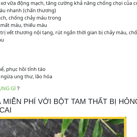
xơ vữa động mạch, tăng cường khả năng chống chọi của c
 máu nhanh (chấn thương)
ạch, chống chảy máu trong
o mất máu, thiếu máu
ị vết thương nội tạng, rút ngắn thời gian bị chảy máu, chố
áu
, phục hồi tỉnh táo
 ngừa ung thư, lão hóa
ỤNG GÌ
?
 MIỄN PHÍ VỚI BỘT TAM THẤT BỊ HỎN
CAI