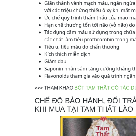
Giãn thành vành mạch máu, ngăn ngừa 
với các triệu chứng thiếu ô xy khi mất
Ức chế quy trình thẩm thấu của mao m
Hạn chế thương tổn tới não (vỏ não) d
Tác dụng cầm máu sử dụng trong chữa tr
các chất làm tiêu prothrombin trong m
Tiêu u, tiêu máu do chấn thương
Kích thích miễn dịch
Giảm đau
Saponin nhân sâm tăng cường kháng thể
Flavonoids tham gia vào quá trình ngăn
>>> THAM KHẢO
BỘT TAM THẤT CÓ TÁC D
CHẾ ĐỘ BẢO HÀNH, ĐỔI TRẢ
KHI MUA TẠI TAM THẤT LÀO 