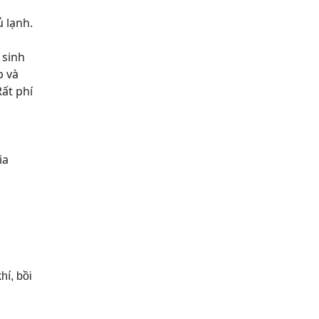
 lạnh.
 sinh
p và
Rất phí
ia
hí, bồi