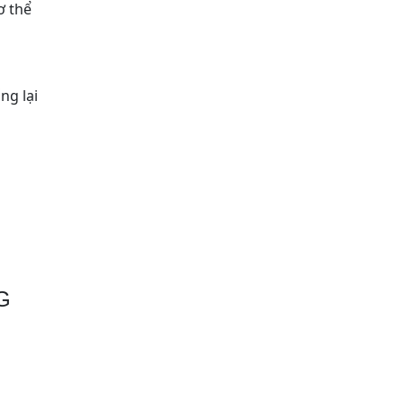
ơ thể
ng lại
G