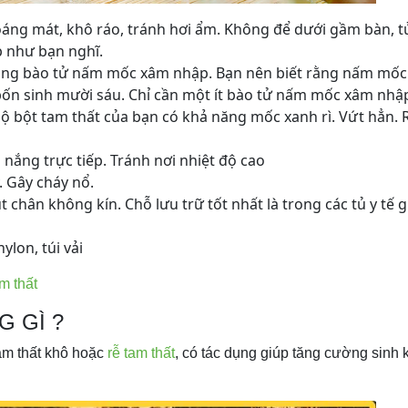
oáng mát, khô ráo, tránh hơi ẩm. Không để dưới gầm bàn, tủ
p như bạn nghĩ.
hòng bào tử nấm mốc xâm nhập. Bạn nên biết rằng nấm mốc
, bốn sinh mười sáu. Chỉ cần một ít bào tử nấm mốc xâm nhậ
lộ bột tam thất của bạn có khả năng mốc xanh rì. Vứt hẳn. 
nắng trực tiếp. Tránh nơi nhiệt độ cao
. Gây cháy nổ.
t chân không kín. Chỗ lưu trữ tốt nhất là trong các tủ y tế g
lon, túi vải
m thất
G GÌ ?
am thất khô hoặc
rễ tam thất
, có tác dụng giúp tăng cường sinh k