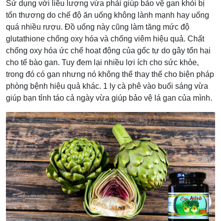
Sử dụng với liều lượng vừa phải giúp bảo vệ gan khỏi bị
tổn thương do chế độ ăn uống không lành mạnh hay uống
quá nhiều rượu. Đồ uống này cũng làm tăng mức độ
glutathione chống oxy hóa và chống viêm hiệu quả. Chất
chống oxy hóa ức chế hoạt động của gốc tự do gây tổn hại
cho tế bào gan. Tuy đem lại nhiều lợi ích cho sức khỏe,
trong đó có gan nhưng nó không thể thay thế cho biện pháp
phòng bệnh hiệu quả khác. 1 ly cà phê vào buổi sáng vừa
giúp bạn tỉnh táo cả ngày vừa giúp bảo vệ lá gan của mình.