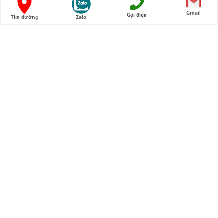
Gmail
Gọi điện
Tìm đường
Zalo
Tên
*
Email
*
Trang web
Lưu tên của tôi, email, và trang web trong trình
duyệt này cho lần bình luận kế tiếp của tôi.
↻