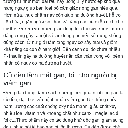
tương tự như một loại rau hay uống 1 ly nước ép khổ qua
hàng ngày giúp bạn loại bỏ cảm giác nóng gan hiệu quả.
Hơn nữa, thực phẩm này còn giúp hạ đường huyết, hỗ trợ
tiêu hóa, ngăn ngừa sỏi thận và nâng cao hệ miễn dịch cho
cơ thể. Đi kèm với những tác dụng tốt cho sức khỏe, mướp
đắng cũng gây ra một số tác dụng phụ nếu sử dụng không
đúng cách. Ở nữ giới làm tăng nguy cơ sảy thai và giảm
khả năng có con ở nam giới. Bên cạnh đó, do chứa nhiều
P- insulin gây hạ đường huyết nên cần thận trọng với bệnh
nhân có nguy cơ hạ đường huyết.
Củ dền làm mát gan, tốt cho người bị
viêm gan
Đứng đầu trong danh sách những thực phẩm tốt cho gan là
củ dền, đặc biệt với bệnh nhân viêm gan B. Chúng chứa
hàm lượng các chất chống oxy hóa mạnh, giàu chất xơ,
nhiều loại vitamin và khoáng chất như canxi, magie, acid
folic,...Thực phẩm này có tác dụng khử độc gan, giảm sưng
đau, phục hồi tế bào gan bị tổn thương. Củ dền được chế