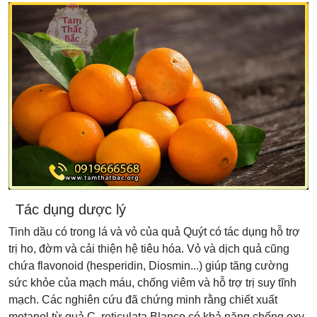
Tác dụng dược lý
Tinh dầu có trong lá và vỏ của quả Quýt có tác dụng hỗ trợ
trị ho, đờm và cải thiện hệ tiêu hóa. Vỏ và dịch quả cũng
chứa flavonoid (hesperidin, Diosmin...) giúp tăng cường
sức khỏe của mạch máu, chống viêm và hỗ trợ trị suy tĩnh
mạch. Các nghiên cứu đã chứng minh rằng chiết xuất
metanol từ quả C. reticulata Blanco có khả năng chống oxy