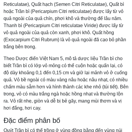
Reticulatae), Quất hạch (Semen Citri Reticulatae), Quất bì
hoặc Trần bì (Pericarpium Citri reticulatae) được lấy từ vỏ
quả ngoài của quả chín, phơi khô và thường để lâu năm.
Thanh bì (Pericarpium Citri reticulatae Viride) được lấy từ
vỏ quả ngoài của quả còn xanh, phơi khô. Quất hồng
(Exocarpium Citri Rubrum) là vỏ quả ngoài đã cạo bỏ phần
trắng bên trong.
Theo Dược điển Việt Nam 5, mô tả dược liệu Trần bì cho
biết Trần bì có lớp vỏ mỏng có thể cuộn hoặc quấn lại, có
độ dày khoảng 0,1 đến 0,15 cm và giữ lại mảnh vỏ ở cuống
quả. Vỏ bề ngoài có màu vàng nâu hoặc nâu nhạt, có nhiều
chấm màu sẫm hơn và hình thành các khe nhỏ (túi tiết). Bên
trong, vỏ có màu trắng ngà hoặc hồng nhạt và thường lộn
ra. Vỏ rất nhẹ, giòn và dễ bị bẻ gãy, mang mùi thơm và vị
hơi đắng, hơi cay.
Đặc điểm phân bố
Quýt Trần bì có thể trồng ở vùng đồng bằng đến vùng núi