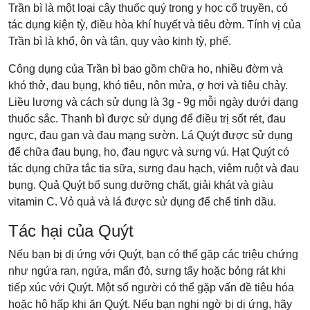
Trần bì là một loại cây thuốc quý trong y học cổ truyền, có
tác dụng kiện tỳ, điều hòa khí huyết và tiêu đờm. Tính vị của
Trần bì là khổ, ôn và tân, quy vào kinh tỳ, phế.
Công dụng của Trần bì bao gồm chữa ho, nhiều đờm và
khó thở, đau bụng, khó tiêu, nôn mửa, ợ hơi và tiêu chảy.
Liều lượng và cách sử dụng là 3g - 9g mỗi ngày dưới dạng
thuốc sắc. Thanh bì được sử dụng để điều trị sốt rét, đau
ngực, đau gan và đau mạng sườn. Lá Quýt được sử dụng
để chữa đau bụng, ho, đau ngực và sưng vú. Hạt Quýt có
tác dụng chữa tắc tia sữa, sưng đau hạch, viêm ruột và đau
bụng. Quả Quýt bổ sung dưỡng chất, giải khát và giàu
vitamin C. Vỏ quả và lá được sử dụng để chế tinh dầu.
Tác hại của Quýt
Nếu bạn bị dị ứng với Quýt, bạn có thể gặp các triệu chứng
như ngứa ran, ngứa, mẩn đỏ, sưng tấy hoặc bỏng rát khi
tiếp xúc với Quýt. Một số người có thể gặp vấn đề tiêu hóa
hoặc hô hấp khi ăn Quýt. Nếu bạn nghi ngờ bị dị ứng, hãy