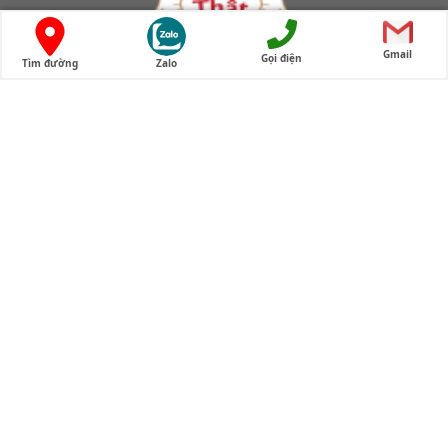
Gmail
Gọi điện
Tìm đường
Zalo
Cửa hàng tam thất bắc Lào Cai
Thông tin liên hệ
Cửa hàng tam thất bắc Lào Cai
Địa chỉ cửa hàng:
Cơ sở 1 (từ 155 Cầu Giấy chuyển về ): Nhà số 1, dãy C5,
ngõ 66 Nguyễn Hoàng, Mỹ Đình, Hà Nội
Cơ sở 2: 174 Trần Đại Nghĩa, Đồng Tâm, Quận Hai Bà
Trưng, TP Hà Nội
Điện thoại:
0589017799