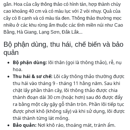
gân. Hoa của cây thông thảo có hình tán, hợp thành chùy
cao khoảng 40 cm và có màu lục với 2 vòi nhụy. Quả của
cây có 8 cạnh và có màu tía đen. Thông thảo thường mọc
nhiều ở các khu rừng ẩm thuộc các tỉnh miền núi như Cao
Bằng, Hà Giang, Lạng Sơn, Đắk Lắk...
Bộ phận dùng, thu hái, chế biến và bảo
quản
Bộ phận dùng:
lõi thân (gọi là thông thảo), rễ, nụ
hoa.
Thu hái & sơ chế:
Lõi cây thông thảo thường được
thu hái vào tháng 9 - tháng 11 hằng năm. Sau khi
chặt lấy phần thân cây, lõi thông thảo được chia
thành đoạn dài 30 cm (hoặc hơn) sau đó được đẩy
ra bằng một cây gậy gỗ thân tròn. Phần lõi tiếp tục
được phơi khô (không sấy) và khi sử dụng, lõi được
thái thành từng lát mỏng.
Bảo quản:
Nơi khô ráo, thoáng mát, tránh ẩm.