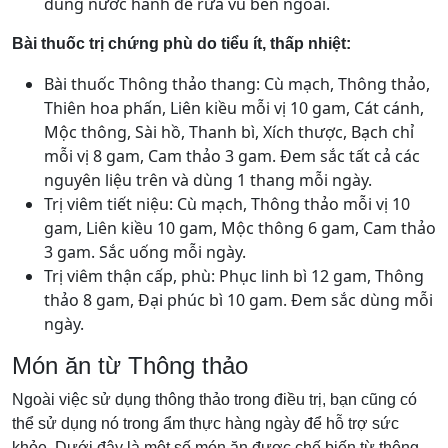
dùng nước hành để rửa vú bên ngoài.
Bài thuốc trị chứng phù do tiểu ít, thấp nhiệt:
Bài thuốc Thông thảo thang: Cù mạch, Thông thảo,
Thiên hoa phấn, Liên kiều mỗi vị 10 gam, Cát cánh,
Mộc thông, Sài hồ, Thanh bì, Xích thược, Bạch chỉ
mỗi vị 8 gam, Cam thảo 3 gam. Đem sắc tất cả các
nguyên liệu trên và dùng 1 thang mỗi ngày.
Trị viêm tiết niệu: Cù mạch, Thông thảo mỗi vị 10
gam, Liên kiều 10 gam, Mộc thông 6 gam, Cam thảo
3 gam. Sắc uống mỗi ngày.
Trị viêm thận cấp, phù: Phục linh bì 12 gam, Thông
thảo 8 gam, Đại phúc bì 10 gam. Đem sắc dùng mỗi
ngày.
Món ăn từ Thông thảo
Ngoài việc sử dụng thông thảo trong điều trị, bạn cũng có
thể sử dụng nó trong ẩm thực hàng ngày để hỗ trợ sức
khỏe. Dưới đây là một số món ăn được chế biến từ thông