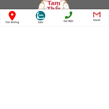
Gmail
Gọi điện
Tìm đường
Zalo
Cửa hàng tam thất bắc Lào Cai
Thông tin liên hệ
Cửa hàng tam thất bắc Lào Cai
Địa chỉ cửa hàng:
Cơ sở 1 (từ 155 Cầu Giấy chuyển về ): Nhà số 1, dãy C5,
ngõ 66 Nguyễn Hoàng, Mỹ Đình, Hà Nội
Cơ sở 2: 174 Trần Đại Nghĩa, Đồng Tâm, Quận Hai Bà
Trưng, TP Hà Nội