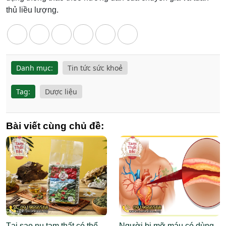
thủ liều lượng.
Danh mục:
Tin tức sức khoẻ
Tag:
Dược liệu
Bài viết cùng chủ đề:
Tại sao nụ tam thất có thể
Người bị mỡ máu có dùng