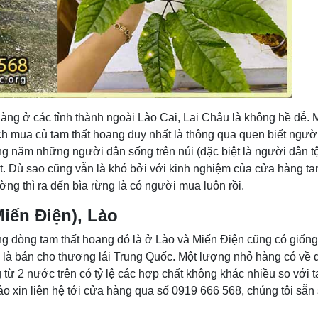
àng ở các tỉnh thành ngoài Lào Cai, Lai Châu là không hề dễ.
Cách mua củ tam thất hoang duy nhất là thông qua quen biết ngườ
g năm những người dân sống trên núi (đặc biệt là người dân t
ật. Dù sao cũng vẫn là khó bởi với kinh nghiệm của cửa hàng ta
ng thì ra đến bìa rừng là có người mua luôn rồi.
iến Điện), Lào
ng dòng tam thất hoang đó là ở Lào và Miến Điện cũng có giốn
g là bán cho thương lái Trung Quốc. Một lượng nhỏ hàng có về 
ừ 2 nước trên có tỷ lệ các hợp chất không khác nhiều so với t
 xin liên hệ tới cửa hàng qua số 0919 666 568, chúng tôi sẵn