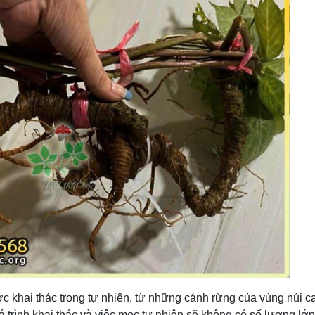
ợc khai thác trong tự nhiên, từ những cánh rừng của vùng núi c
á trình khai thác và việc mọc tự nhiên sẽ không có số lượng lớ