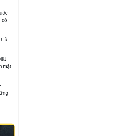
cuộc
g có
. Củ
Mật
m mật
y
hững