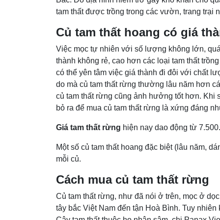
tam thất được trồng trong các vườn, trang trại 
Củ tam thất hoang có giá th
Việc mọc tự nhiên với số lượng không lớn, quá 
thành không rẻ, cao hơn các loại tam thất trồng
có thể yên tâm việc giá thành đi đôi với chất 
do mà củ tam thất rừng thường lâu năm hơn các l
củ tam thất rừng cũng ảnh hưởng tốt hơn. Khi
bỏ ra để mua củ tam thất rừng là xứng đáng nh
Giá tam thất rừng
hiện nay dao động từ 7.500
Một số củ tam thất hoang đặc biệt (lâu năm, dá
mỗi củ.
Cách mua củ tam thất rừng
Củ tam thất rừng, như đã nói ở trên, mọc ở d
tây bắc Việt Nam đến tận Hoà Bình. Tuy nhiên 
Cây tam thất thuộc họ nhân sâm, chi Panax Vi