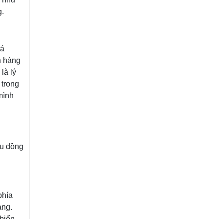
g.
iá
h hàng
là lý
 trong
mình
ệu đồng
phía
ang.
biển