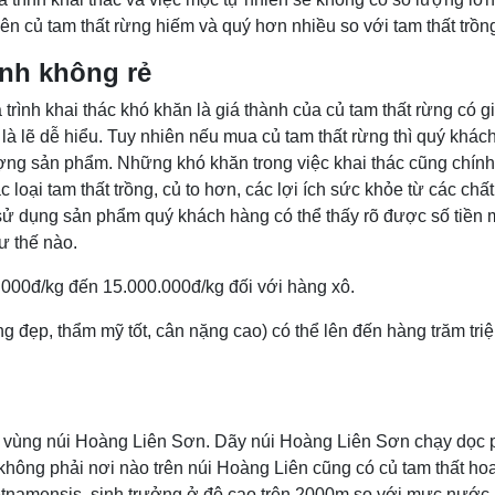
nên củ tam thất rừng hiếm và quý hơn nhiều so với tam thất trồn
ành không rẻ
trình khai thác khó khăn là giá thành của củ tam thất rừng có g
 là lẽ dễ hiểu. Tuy nhiên nếu mua củ tam thất rừng thì quý khác
lượng sản phẩm. Những khó khăn trong việc khai thác cũng chính 
oại tam thất trồng, củ to hơn, các lợi ích sức khỏe từ các chất
 sử dụng sản phẩm quý khách hàng có thể thấy rõ được số tiền 
ư thế nào.
.000đ/kg đến 15.000.000đ/kg đối với hàng xô.
ng đẹp, thẩm mỹ tốt, cân nặng cao) có thể lên đến hàng trăm tri
ọc vùng núi Hoàng Liên Sơn. Dãy núi Hoàng Liên Sơn chạy dọc 
không phải nơi nào trên núi Hoàng Liên cũng có củ tam thất ho
etnamensis, sinh trưởng ở độ cao trên 2000m so với mực nước 