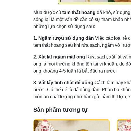
Mua được củ
tam thất hoang
đã khó, sử dụng 
sống lại là một vấn đề cần có sự tham khảo n
những lựa chọn sử dụng sau:
1. Ngâm rượu sử dụng dần
Việc các loại rễ
tam thất hoang sau khi rửa sạch, ngâm với rượu
2. Xắt lát ngâm mật ong
Rửa sạch, xắt lát và
ong là môi trường không tồn tại vi khuẩn, do đ
ong khoảng 4-5 tuần là bắt đầu ra nước.
3. Vắt lấy tinh chất để uống
Cách làm này khá 
nước. Có thể để tủ đá dùng dần. Phần bã không
món ăn chất lượng như hầm gà, hầm thịt lợn, xà
Sản phẩm tương tự