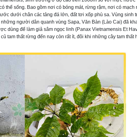
g có thể sống. Bao gồm nơi có bóng mát, rừng rậm, nơi có mạch
ước dưới chân các tảng đá lớn, đất tơi xốp phù sa. Vùng sinh 
ây, những người dân quanh vùng Sapa, Văn Bàn (Lào Cai) đã kha
được dùng để làm giả sâm ngọc linh (Panax Vietnamensis Et Ha
củ tam thất rừng đến nay còn rất ít, đôi khi những cây tam thất