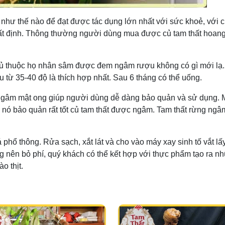
như thế nào để đạt được tác dụng lớn nhất với sức khoẻ, với 
hất định. Thông thường người dùng mua được củ tam thất hoan
 củ thuộc họ nhân sâm được đem ngâm rượu không có gì mới lạ
 từ 35-40 độ là thích hợp nhất. Sau 6 tháng có thể uống.
 ngâm mật ong giúp người dùng dễ dàng bảo quản và sử dụng. 
ó nó bảo quản rất tốt củ tam thất được ngâm. Tam thất rừng ngâ
phổ thông. Rửa sạch, xắt lát và cho vào máy xay sinh tố vắt lấ
 nên bỏ phí, quý khách có thể kết hợp với thực phẩm tạo ra n
o thịt.