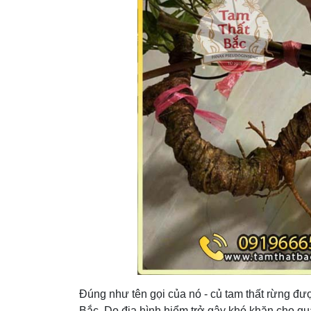
Đúng như tên gọi của nó - củ tam thất rừng đư
Bắc. Do địa hình hiểm trở gây khó khăn cho qu