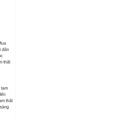
 Mua
i dân
ộc
m thất
g tam
đến
am thất
 sàng