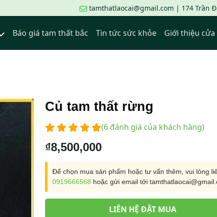
tamthatlaocai@gmail.com | 174 Trần Đạ
Báo giá tam thất bắc
Tin tức sức khỏe
Giới thiệu cử
Củ tam thất rừng
(
6
đánh giá của khách hàng)
₫
8,500,000
Để chọn mua sản phẩm hoặc tư vấn thêm, vui lòng li
0919666568
hoặc gửi email tới tamthatlaocai@gmail
LIÊN HỆ ĐẶT MUA