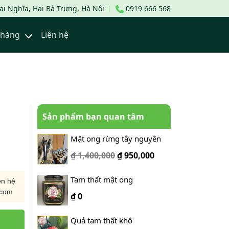
i Nghĩa, Hai Bà Trưng, Hà Nội
0919 666 568
a hàng
Liên hệ
Sản phẩm bạn quan tâm
Mật ong rừng tây nguyên
₫ 1,400,000
₫
950,000
Tam thất mật ong
ên hệ
.com
₫
0
Quả tam thất khô