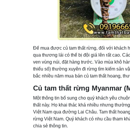
Để mua được củ tam thất rừng, đối với khách h
qua thương lái có thể bị đội giá lên rất cao. 
ven vùng núi, đặt hàng trước. Vào mùa khô hàn
thiểu số) thường xuyên đi rừng tìm kiếm sản v
bắc nhiều năm mua bán củ tam thất hoang, thườ
Củ tam thất rừng Myanmar (M
Một thông tin bổ sung cho quý khách yêu chuộ
thất này. Họ khai thác khá nhiều nhưng thườn
Việt Nam qua đường Lai Châu. Tam thất hoang t
rừng Việt Nam. Quý khách có nhu cầu tham khảo
chia sẻ thông tin.