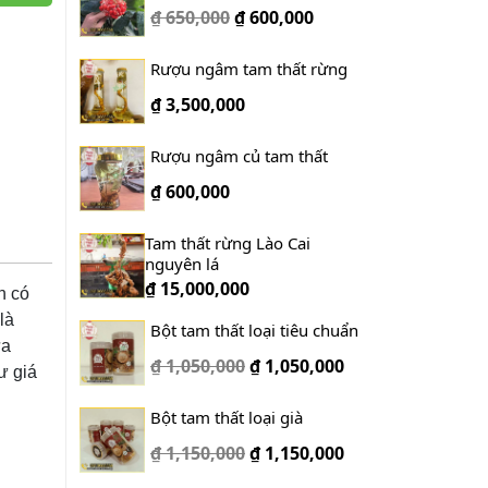
₫ 650,000
₫
600,000
Rượu ngâm tam thất rừng
₫
3,500,000
Rượu ngâm củ tam thất
₫
600,000
Tam thất rừng Lào Cai
nguyên lá
₫
15,000,000
n có
là
Bột tam thất loại tiêu chuẩn
ửa
₫ 1,050,000
₫
1,050,000
ư giá
Bột tam thất loại già
₫ 1,150,000
₫
1,150,000