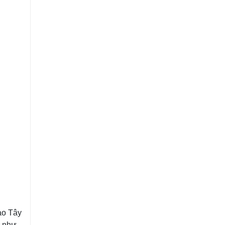
ao Tây
n như