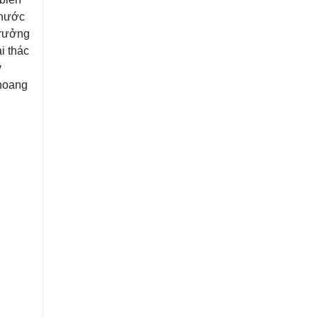
 nước
trưởng
i thác
v
 hoang